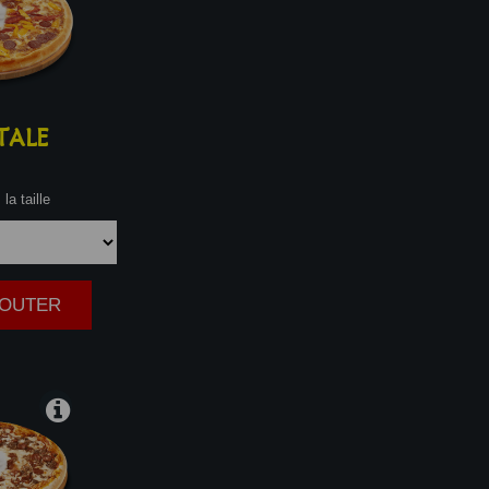
TALE
la taille
AJOUTER
|