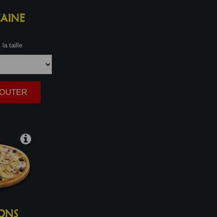
AINE
la taille
AJOUTER
|
ONS