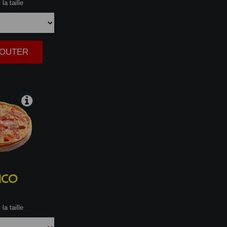
la taille
AJOUTER
|
ICO
la taille