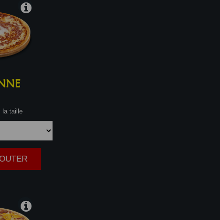
NNE
la taille
AJOUTER
|