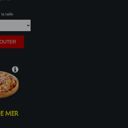
la taille
AJOUTER
|
E MER