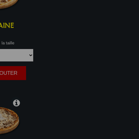
AINE
la taille
AJOUTER
|