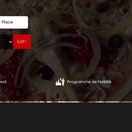
 Place
GO!
lect
Programme de Fidélité
BURGERS
PANINIS
COMMANDER
COMMANDE