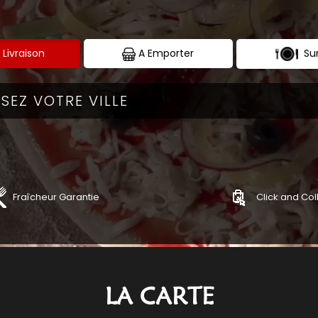
Sur
 Livraison
A Emporter
Fraîcheur Garantie
Click and Col
ZAS
TEX MEX
ANDER
COMMANDER
LA CARTE