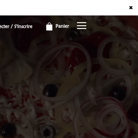
×
×
Panier
ter / S'inscrire