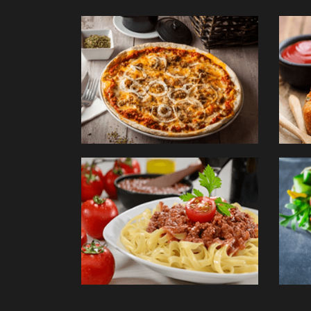
PÂ
COMM