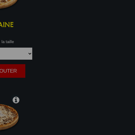
AINE
la taille
AJOUTER
|