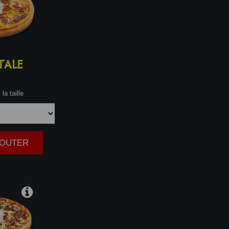
TALE
la taille
AJOUTER
|