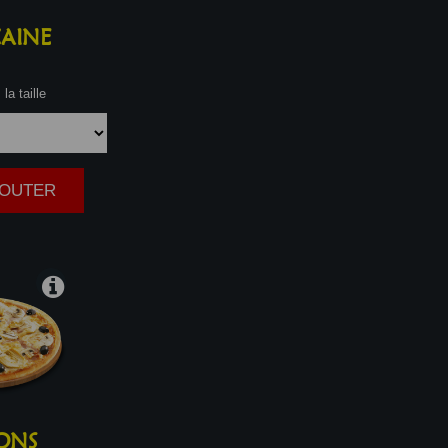
AINE
la taille
AJOUTER
|
ONS