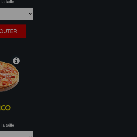
la taille
AJOUTER
|
ICO
la taille