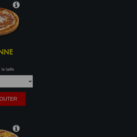
NNE
la taille
AJOUTER
|