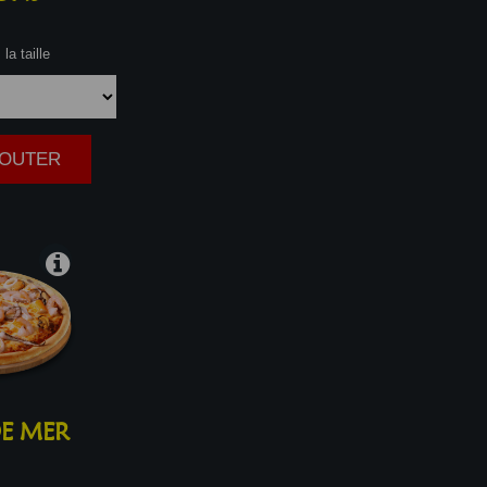
la taille
AJOUTER
|
E MER