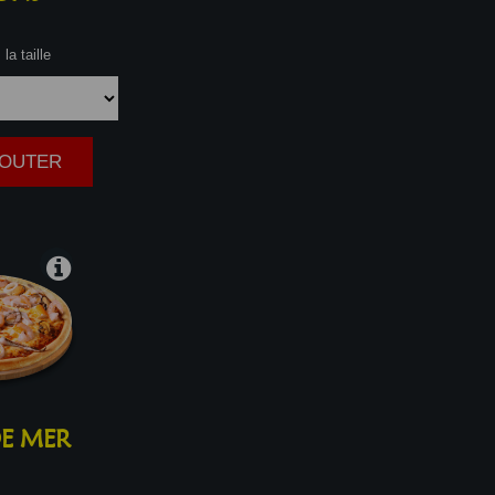
la taille
AJOUTER
|
E MER