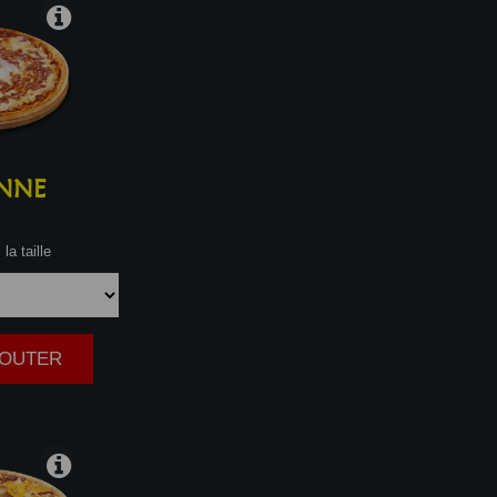
NNE
la taille
AJOUTER
|