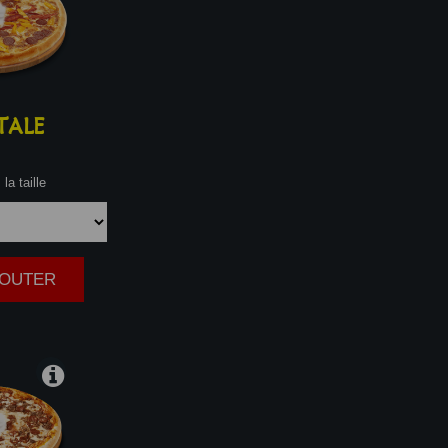
TALE
la taille
AJOUTER
|