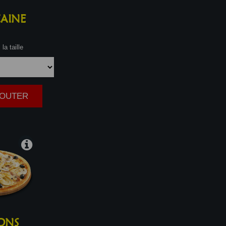
AINE
la taille
AJOUTER
|
ONS