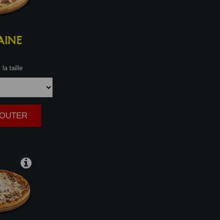
AINE
la taille
AJOUTER
|