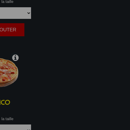
la taille
AJOUTER
|
ICO
la taille