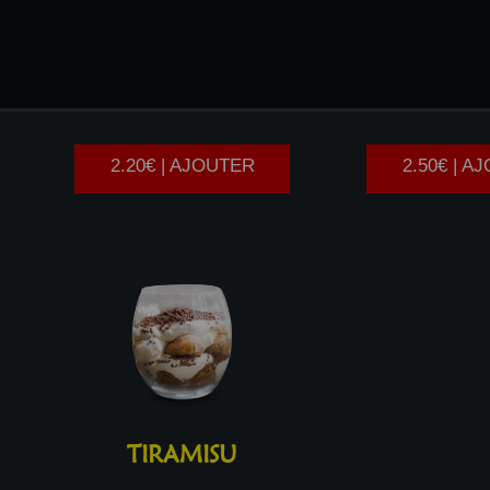
BROWNIE
TARTE
AUX
2.20€ | AJOUTER
2.50€ | A
TIRAMISU