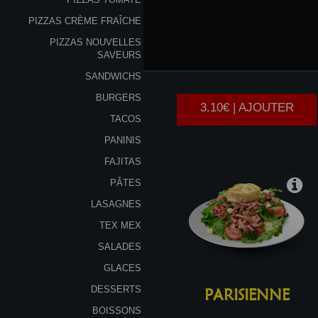
PIZZAS CRÈME FRAÎCHE
PIZZAS NOUVELLES
LA
MIXTE
SAVEURS
SANDWICHS
BURGERS
3.10€ | AJOUTER
TACOS
PANINIS
FAJITAS
PÂTES
LASAGNES
TEX MEX
SALADES
GLACES
DESSERTS
PARISIENNE
BOISSONS