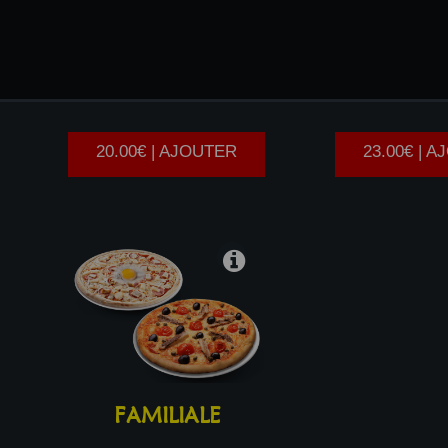
DUO
GRO
20.00€ | AJOUTER
23.00€ | 
FAMILIALE