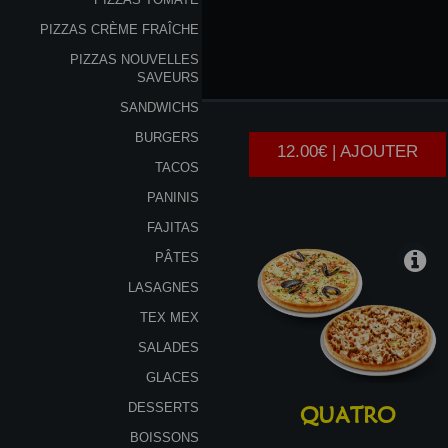
PIZZAS CRÈME FRAÎCHE
PIZZAS NOUVELLES
SOLO
SAVEURS
SANDWICHS
BURGERS
12.00€ | AJOUTER
TACOS
PANINIS
FAJITAS
PÂTES
LASAGNES
TEX MEX
SALADES
GLACES
DESSERTS
QUATRO
BOISSONS