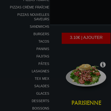
PIZZAS CRÈME FRAÎCHE
PIZZAS NOUVELLES
LA
MIXTE
SAVEURS
SANDWICHS
BURGERS
3.10€ | AJOUTER
TACOS
PANINIS
FAJITAS
PÂTES
LASAGNES
TEX MEX
SALADES
GLACES
DESSERTS
PARISIENNE
BOISSONS