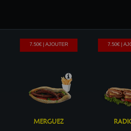
KEBAB
STEAK
H
7.50€ | AJOUTER
7.50€ | A
MERGUEZ
RADI