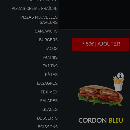
PIZZAS CRÈME FRAÎCHE
PIZZAS NOUVELLES
CHICKEN
TIKKA
SAVEURS
SANDWICHS
BURGERS
7.50€ | AJOUTER
TACOS
PANINIS
FAJITAS
PÂTES
LASAGNES
TEX MEX
SALADES
GLACES
DESSERTS
CORDON
BLEU
BOISSONS