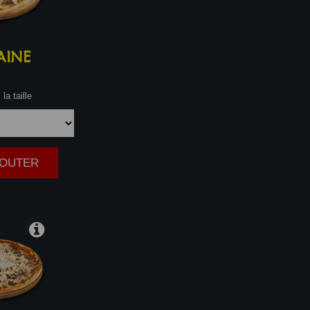
AINE
la taille
AJOUTER
|