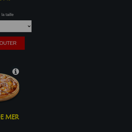
la taille
AJOUTER
|
E MER