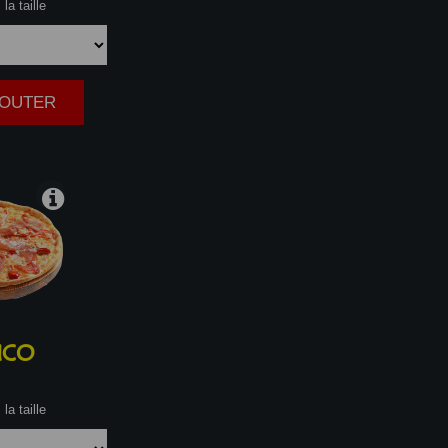
la taille
AJOUTER
|
ICO
la taille