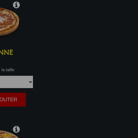
NNE
la taille
AJOUTER
|