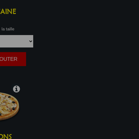
AINE
la taille
AJOUTER
|
ONS