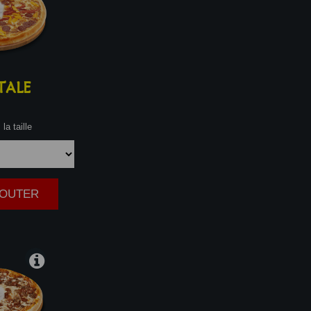
TALE
la taille
AJOUTER
|